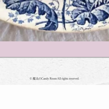
©
魔法のCandy Room All rights reserved.