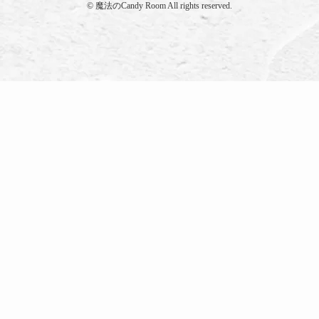
©
魔法のCandy Room All rights reserved.